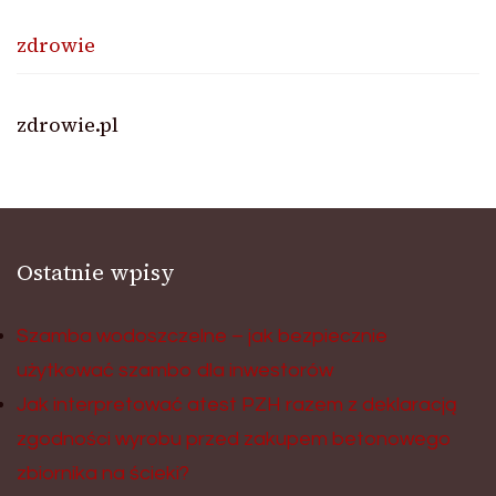
zdrowie
zdrowie.pl
Ostatnie wpisy
Szamba wodoszczelne – jak bezpiecznie
użytkować szambo dla inwestorów
Jak interpretować atest PZH razem z deklaracją
zgodności wyrobu przed zakupem betonowego
zbiornika na ścieki?