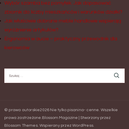
Wybór szamba bez pomyłek. Jak dopasować
zbiornik do liczby mieszkańców i warunków działki?
Jak właściwie dobrane meble handlowe wspierają
wyróżnienie artykułów?
Ergonomia w aucie – praktyczny przewodnik dla
kierowców
Szukaj:
© prawa autorskie2026
Nie tylko pisanina- cenne
. Wszelkie
prawa zastrzeżone.
Blossom Magazine | Stworzony przez
Blossom Themes
.
Wspierany przez
WordPress
.