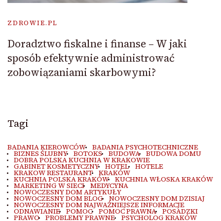
ZDROWIE.PL
Doradztwo fiskalne i finanse – W jaki
sposób efektywnie administrować
zobowiązaniami skarbowymi?
Tagi
BADANIA KIEROWCÓW
BADANIA PSYCHOTECHNICZNE
BIZNES ŚLUBNY
BOTOKS
BUDOWA
BUDOWA DOMU
DOBRA POLSKA KUCHNIA W KRAKOWIE
GABINET KOSMETYCZNY
HOTEL
HOTELE
KRAKOW RESTAURANT
KRAKÓW
KUCHNIA POLSKA KRAKÓW
KUCHNIA WŁOSKA KRAKÓW
MARKETING W SIECI
MEDYCYNA
NOWOCZESNY DOM ARTYKUŁY
NOWOCZESNY DOM BLOG
NOWOCZESNY DOM DZISIAJ
NOWOCZESNY DOM NAJWAŻNIEJSZE INFORMACJE
ODNAWIANIE
POMOC
POMOC PRAWNA
POSADZKI
PRAWO
PROBLEMY PRAWNE
PSYCHOLOG KRAKÓW