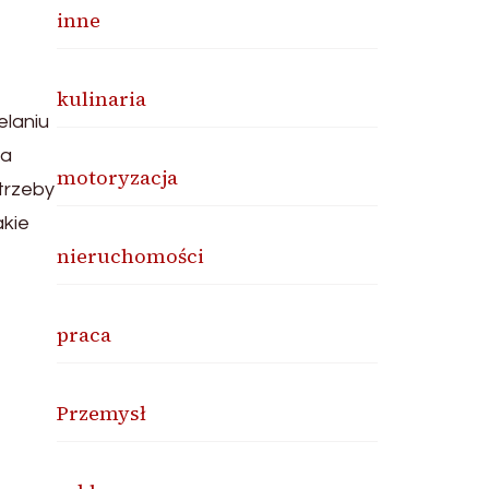
inne
kulinaria
elaniu
ia
motoryzacja
trzeby
akie
nieruchomości
praca
Przemysł