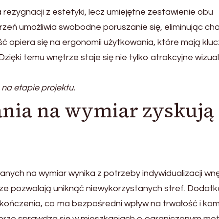
ezygnacji z estetyki, lecz umiejętne zestawienie obu
eń umożliwia swobodne poruszanie się, eliminując cha
 opiera się na ergonomii użytkowania, które mają klu
ęki temu wnętrze staje się nie tylko atrakcyjne wizual
a etapie projektu.
ania na wymiar zyskują
ych na wymiar wynika z potrzeby indywidualizacji wnę
ze pozwalają uniknąć niewykorzystanych stref. Dodat
ykończenia, co ma bezpośredni wpływ na trwałość i kom
obrze sprawdza się w mieszkaniach o ograniczonym met