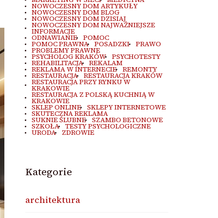
NOWOCZESNY DOM ARTYKUŁY
NOWOCZESNY DOM BLOG
NOWOCZESNY DOM DZISIAJ
NOWOCZESNY DOM NAJWAŻNIEJSZE
INFORMACJE
ODNAWIANIE
POMOC
POMOC PRAWNA
POSADZKI
PRAWO
PROBLEMY PRAWNE
PSYCHOLOG KRAKÓW
PSYCHOTESTY
REHABILITACJA
REKALAM
REKLAMA W INTERNECIE
REMONTY
RESTAURACJA
RESTAURACJA KRAKÓW
RESTAURACJA PRZY RYNKU W
KRAKOWIE
RESTAURACJA Z POLSKĄ KUCHNIĄ W
KRAKOWIE
SKLEP ONLINE
SKLEPY INTERNETOWE
SKUTECZNA REKLAMA
SUKNIE ŚLUBNE
SZAMBO BETONOWE
SZKOŁA
TESTY PSYCHOLOGICZNE
URODA
ZDROWIE
Kategorie
architektura