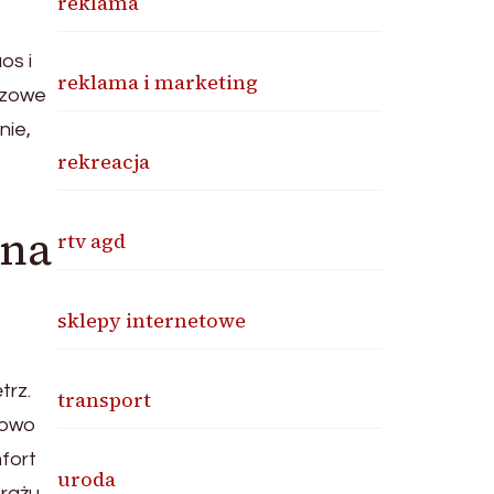
reklama
os i
reklama i marketing
czowe
nie,
rekreacja
 na
rtv agd
sklepy internetowe
trz.
transport
kowo
fort
uroda
rażu.