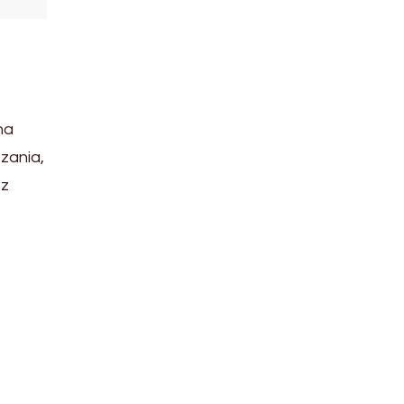
na
zania,
ez