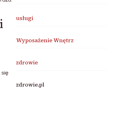
usługi
i
Wyposażenie Wnętrz
zdrowie
 się
ą
zdrowie.pl