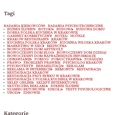
Tagi
BADANIA KIEROWCÓW
BADANIA PSYCHOTECHNICZNE
BIZNES ŚLUBNY
BOTOKS
BUDOWA
BUDOWA DOMU
DOBRA POLSKA KUCHNIA W KRAKOWIE
GABINET KOSMETYCZNY
HOTEL
HOTELE
KRAKOW RESTAURANT
KRAKÓW
KUCHNIA POLSKA KRAKÓW
KUCHNIA WŁOSKA KRAKÓW
MARKETING W SIECI
MEDYCYNA
NOWOCZESNY DOM ARTYKUŁY
NOWOCZESNY DOM BLOG
NOWOCZESNY DOM DZISIAJ
NOWOCZESNY DOM NAJWAŻNIEJSZE INFORMACJE
ODNAWIANIE
POMOC
POMOC PRAWNA
POSADZKI
PRAWO
PROBLEMY PRAWNE
PSYCHOLOG KRAKÓW
PSYCHOTESTY
REHABILITACJA
REKALAM
REKLAMA W INTERNECIE
REMONTY
RESTAURACJA
RESTAURACJA KRAKÓW
RESTAURACJA PRZY RYNKU W KRAKOWIE
RESTAURACJA Z POLSKĄ KUCHNIĄ W KRAKOWIE
SKLEP ONLINE
SKLEPY INTERNETOWE
SKUTECZNA REKLAMA
SUKNIE ŚLUBNE
SZAMBO BETONOWE
SZKOŁA
TESTY PSYCHOLOGICZNE
URODA
ZDROWIE
Kategorie