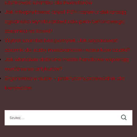
użytkować szambo dla inwestorów
Jak interpretować atest PZH razem z deklaracją
zgodności wyrobu przed zakupem betonowego
zbiornika na ścieki?
Wybór szamba bez pomyłek. Jak dopasować
zbiornik do liczby mieszkańców i warunków działki?
Jak właściwie dobrane meble handlowe wspierają
wyróżnienie artykułów?
Ergonomia w aucie – praktyczny przewodnik dla
kierowców
Szukaj: