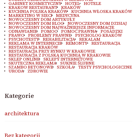
GABINET KOSMETYCZNY
HOTEL
HOTELE
KRAKOW RESTAURANT
KRAKÓW
KUCHNIA POLSKA KRAKÓW
KUCHNIA WŁOSKA KRAKÓW
MARKETING W SIECI
MEDYCYNA
NOWOCZESNY DOM ARTYKUŁY
NOWOCZESNY DOM BLOG
NOWOCZESNY DOM DZISIAJ
NOWOCZESNY DOM NAJWAŻNIEJSZE INFORMACJE
ODNAWIANIE
POMOC
POMOC PRAWNA
POSADZKI
PRAWO
PROBLEMY PRAWNE
PSYCHOLOG KRAKÓW
PSYCHOTESTY
REHABILITACJA
REKALAM
REKLAMA W INTERNECIE
REMONTY
RESTAURACJA
RESTAURACJA KRAKÓW
RESTAURACJA PRZY RYNKU W KRAKOWIE
RESTAURACJA Z POLSKĄ KUCHNIĄ W KRAKOWIE
SKLEP ONLINE
SKLEPY INTERNETOWE
SKUTECZNA REKLAMA
SUKNIE ŚLUBNE
SZAMBO BETONOWE
SZKOŁA
TESTY PSYCHOLOGICZNE
URODA
ZDROWIE
Kategorie
architektura
Bez kategorii