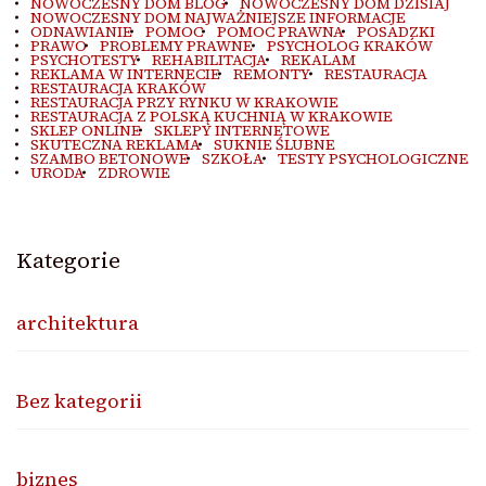
NOWOCZESNY DOM BLOG
NOWOCZESNY DOM DZISIAJ
NOWOCZESNY DOM NAJWAŻNIEJSZE INFORMACJE
ODNAWIANIE
POMOC
POMOC PRAWNA
POSADZKI
PRAWO
PROBLEMY PRAWNE
PSYCHOLOG KRAKÓW
PSYCHOTESTY
REHABILITACJA
REKALAM
REKLAMA W INTERNECIE
REMONTY
RESTAURACJA
RESTAURACJA KRAKÓW
RESTAURACJA PRZY RYNKU W KRAKOWIE
RESTAURACJA Z POLSKĄ KUCHNIĄ W KRAKOWIE
SKLEP ONLINE
SKLEPY INTERNETOWE
SKUTECZNA REKLAMA
SUKNIE ŚLUBNE
SZAMBO BETONOWE
SZKOŁA
TESTY PSYCHOLOGICZNE
URODA
ZDROWIE
Kategorie
architektura
Bez kategorii
biznes