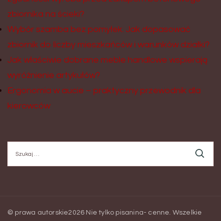
zbiornika na ścieki?
Wybór szamba bez pomyłek. Jak dopasować
zbiornik do liczby mieszkańców i warunków działki?
Jak właściwie dobrane meble handlowe wspierają
wyróżnienie artykułów?
Ergonomia w aucie – praktyczny przewodnik dla
kierowców
Szukaj:
© prawa autorskie2026
Nie tylko pisanina- cenne
. Wszelkie