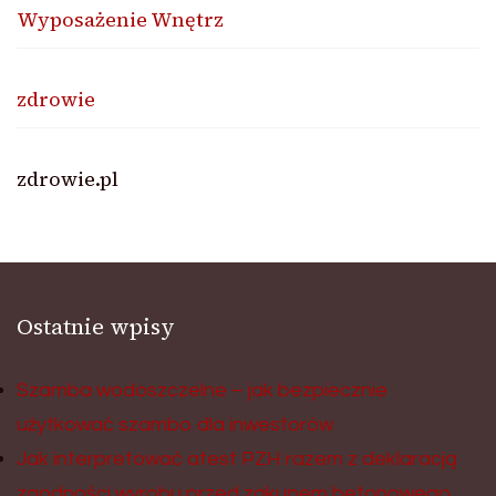
Wyposażenie Wnętrz
zdrowie
zdrowie.pl
Ostatnie wpisy
Szamba wodoszczelne – jak bezpiecznie
użytkować szambo dla inwestorów
Jak interpretować atest PZH razem z deklaracją
zgodności wyrobu przed zakupem betonowego