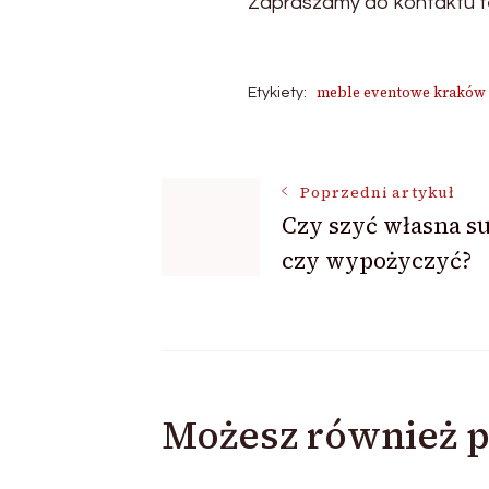
Zapraszamy do kontaktu te
meble eventowe kraków
Etykiety:
Nawigacja
Poprzedni artykuł
Czy szyć własna s
wpisu
czy wypożyczyć?
Możesz również p