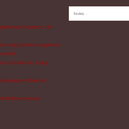
Szukaj:
użytkować szambo dla
laracją zgodności wyrobu
ścieki?
 zbiornik do liczby
pierają wyróżnienie
ik dla kierowców