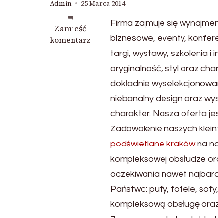
Admin
25 Marca 2014
Firma zajmuje się wynajm
we
Zamieść
biznesowe, eventy, konfere
wpisie
komentarz
Wynajmem
targi, wystawy, szkolenia 
luksusowych
oryginalność, styl oraz ch
mebli
dokładnie wyselekcjonowa
przeznaczonych
na
niebanalny design oraz wy
bankiety
charakter. Nasza oferta je
Zadowolenie naszych klein
podświetlane kraków
na na
kompleksowej obsłudze ora
oczekiwania nawet najbardz
Państwo: pufy, fotele, sofy
kompleksową obsługę oraz d