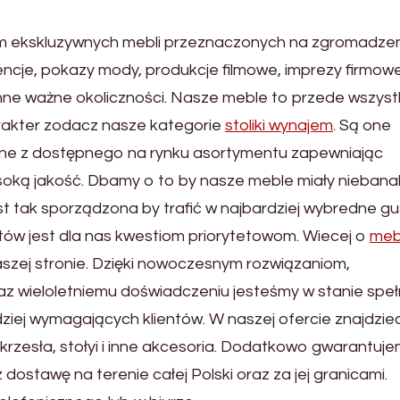
em ekskluzywnych mebli przeznaczonych na zgromadze
ncje, pokazy mody, produkcje filmowe, imprezy firmowe
i inne ważne okoliczności. Nasze meble to przede wszys
arakter zodacz nasze kategorie
stoliki wynajem
. Są one
ne z dostępnego na rynku asortymentu zapewniając
soką jakość. Dbamy o to by nasze meble miały niebana
st tak sporządzona by trafić w najbardziej wybredne gu
tów jest dla nas kwestiom priorytetowom. Wiecej o
meb
szej stronie. Dzięki nowoczesnym rozwiązaniom,
z wieloletniemu doświadczeniu jesteśmy w stanie speł
iej wymagających klientów. W naszej ofercie znajdzie
,krzesła, stołyi i inne akcesoria. Dodatkowo gwarantuj
ostawę na terenie całej Polski oraz za jej granicami.