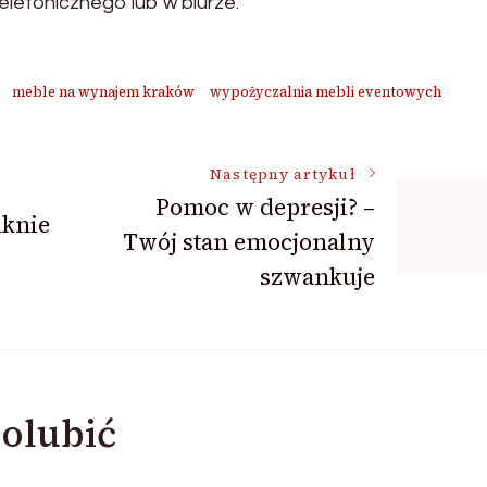
lefonicznego lub w biurze.
meble na wynajem kraków
wypożyczalnia mebli eventowych
Następny artykuł
Pomoc w depresji? –
uknie
Twój stan emocjonalny
szwankuje
olubić