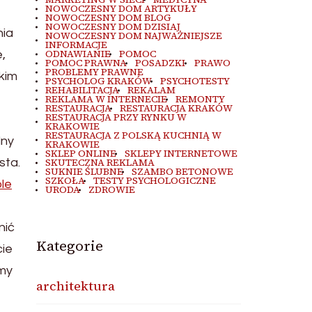
NOWOCZESNY DOM ARTYKUŁY
NOWOCZESNY DOM BLOG
NOWOCZESNY DOM DZISIAJ
nia
NOWOCZESNY DOM NAJWAŻNIEJSZE
INFORMACJE
ODNAWIANIE
POMOC
,
POMOC PRAWNA
POSADZKI
PRAWO
PROBLEMY PRAWNE
tkim
PSYCHOLOG KRAKÓW
PSYCHOTESTY
REHABILITACJA
REKALAM
REKLAMA W INTERNECIE
REMONTY
RESTAURACJA
RESTAURACJA KRAKÓW
RESTAURACJA PRZY RYNKU W
KRAKOWIE
RESTAURACJA Z POLSKĄ KUCHNIĄ W
lny
KRAKOWIE
SKLEP ONLINE
SKLEPY INTERNETOWE
sta.
SKUTECZNA REKLAMA
SUKNIE ŚLUBNE
SZAMBO BETONOWE
SZKOŁA
TESTY PSYCHOLOGICZNE
le
URODA
ZDROWIE
nić
Kategorie
cie
emy
architektura